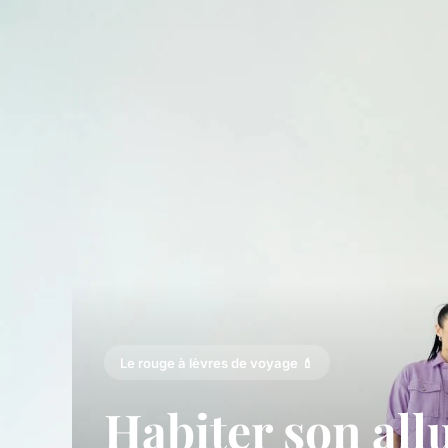
Le rouge à lèvres de voyage 💄
Habiter son al