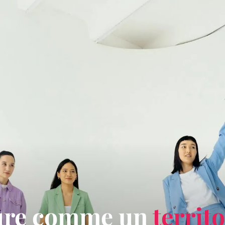
lure comme un
territo