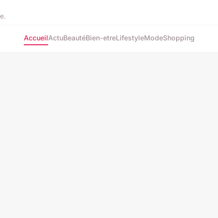
e.
Accueil
Actu
Beauté
Bien-etre
Lifestyle
Mode
Shopping