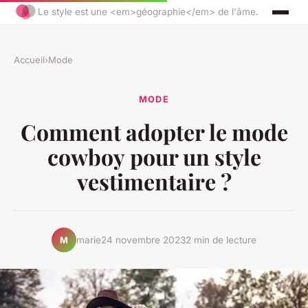
Le style est une <em>géographie</em> de l'âme.
Accueil
›
Mode
MODE
Comment adopter le mode
cowboy pour un style
vestimentaire ?
marie
24 novembre 2023
2 min de lecture
M