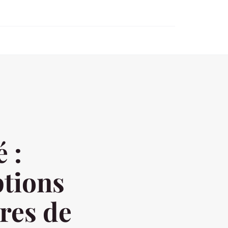
 :
ptions
ères de