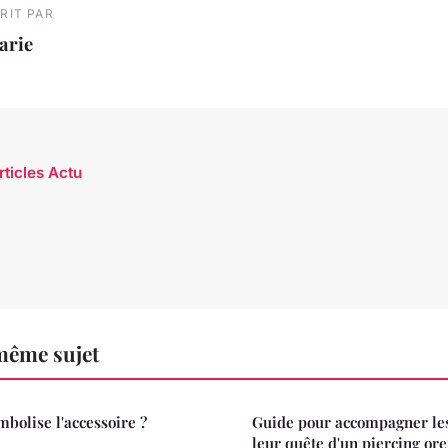
RIT PAR
arie
rticles Actu
même sujet
mbolise l'accessoire ?
Guide pour accompagner le
leur quête d'un piercing ore