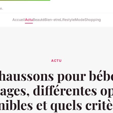
e.
Accueil
Actu
Beauté
Bien-etre
Lifestyle
Mode
Shopping
ACTU
haussons pour bébé
ages, différentes o
ibles et quels crit