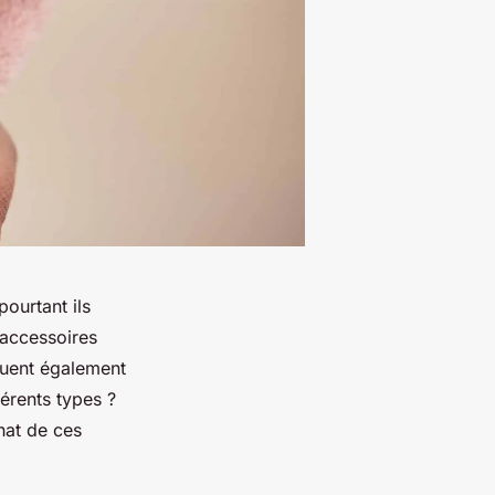
ourtant ils
s accessoires
buent également
érents types ?
hat de ces