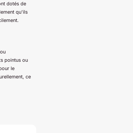
ont dotés de
lement qu'ils
cilement.
 ou
ts pointus ou
pour le
urellement, ce