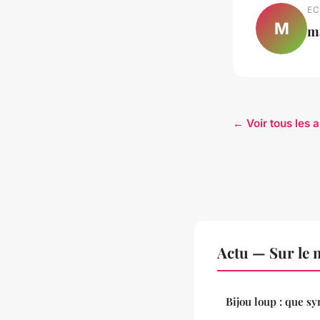
EC
M
m
← Voir tous les a
Actu — Sur le 
Bijou loup : que sy