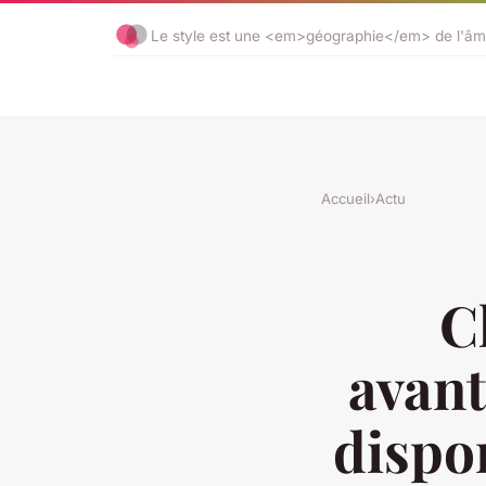
Le style est une <em>géographie</em> de l'âm
Accueil
›
Actu
C
avant
dispon