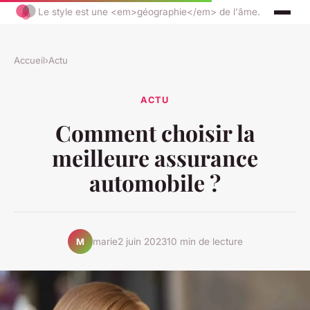
Le style est une <em>géographie</em> de l'âme.
Accueil
›
Actu
ACTU
Comment choisir la
meilleure assurance
automobile ?
marie
2 juin 2023
10 min de lecture
M