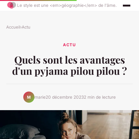
Le style est une <em>géographie</em> de l'âme.
Accueil
›
Actu
ACTU
Quels sont les avantages
d'un pyjama pilou pilou ?
marie
20 décembre 2023
2 min de lecture
M