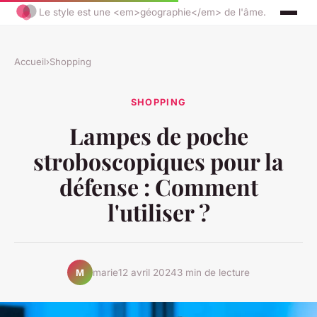
Le style est une <em>géographie</em> de l'âme.
Accueil
›
Shopping
SHOPPING
Lampes de poche
stroboscopiques pour la
défense : Comment
l'utiliser ?
marie
12 avril 2024
3 min de lecture
M