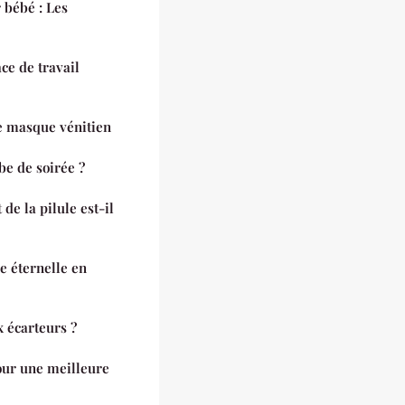
 bébé : Les
e de travail
e masque vénitien
e de soirée ?
e la pilule est-il
 éternelle en
x écarteurs ?
our une meilleure