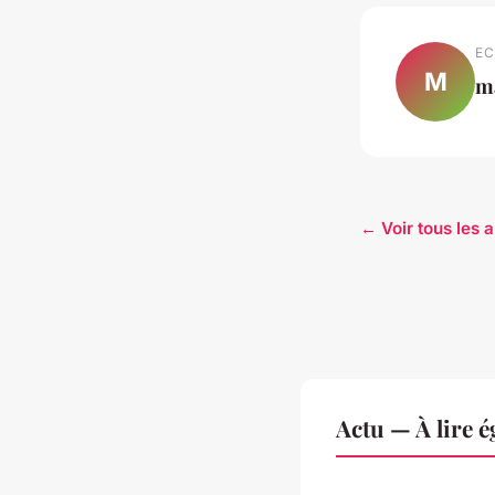
EC
M
m
← Voir tous les a
Actu — À lire 