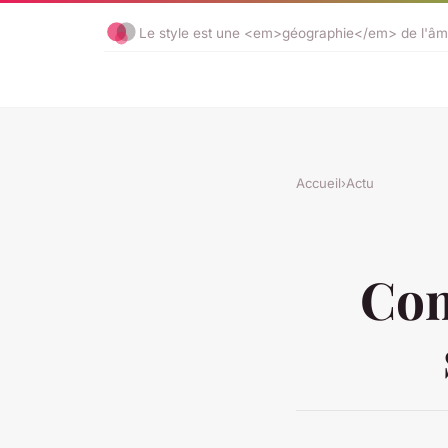
Le style est une <em>géographie</em> de l'âm
Accueil
›
Actu
Com