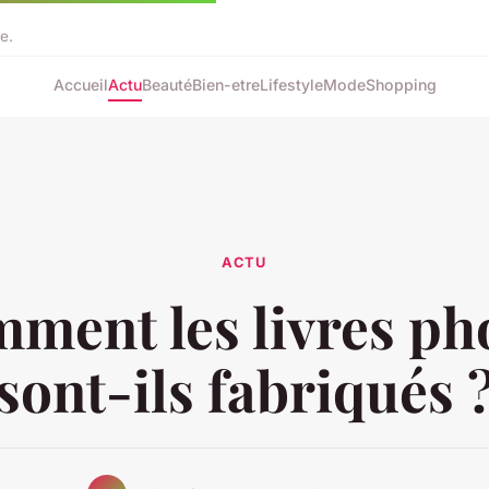
e.
Accueil
Actu
Beauté
Bien-etre
Lifestyle
Mode
Shopping
ACTU
ment les livres ph
sont-ils fabriqués 