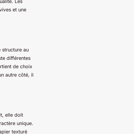
alité. Les
vives et une
 structure au
ste différentes
rtient de choix
un autre côté, il
, elle doit
aractère unique.
papier texturé